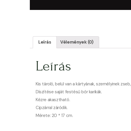
Leírás
Vélemények (0)
Leírás
Kis tároló, belül van a kártyának, személyinek zseb,
Díszítése saját festésű bőr karikák.
Kézre akasztható.
Cipzárral záródik.
Mérete: 20 * 17 cm.