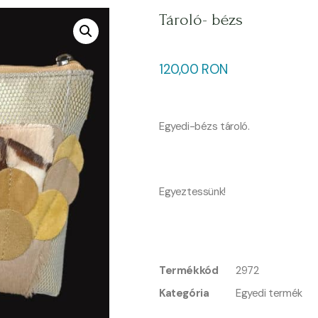
Tároló- bézs
120,00
RON
Egyedi-bézs tároló.
Egyeztessünk!
Termékkód
2972
Kategória
Egyedi termék