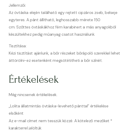
Jellemzői:
Az övtáska elején található egy rejtett cipzáros zseb, belseje
egyteres. A pánt állítható, leghosszabb mérete 150
cm. Szőttes övtáskákhoz fém karabinert a más anyagokból
készültekhez pedig műanyag csatot használunk.
Tisztítása:
Kézi tisztítást ajánlunk, a bőr részeket bőrápoló szerekkel lehet
áttörölni-ez esetenként megsötétitheti a bőr színét.
Értékelések
Még nincsenek értékelések.
„Lolita állatmintás övtáska-levehető pánttal” értékelése
elsőként
Az e-mail címet nem tesszük közzé.
A kötelező mezőket
*
karakterrel jelöltük