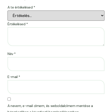
A te értékelésed
*
Értékelésed
*
Név
*
E-mail
*
A nevem, e-mail címem, és weboldalcímem mentése a
böngészőben a következő hozzászólásomhoz.