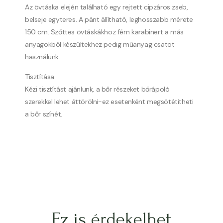
Az övtáska elején található egy rejtett cipzáros zseb,
belseje egyteres. A pánt állítható, leghosszabb mérete
150 cm. Szőttes övtáskákhoz fém karabinert a más
anyagokból készültekhez pedig műanyag csatot
használunk.
Tisztítása:
Kézi tisztítást ajánlunk, a bőr részeket bőrápoló
szerekkel lehet áttörölni-ez esetenként megsötétitheti
a bőr színét.
Ez is érdekelhet