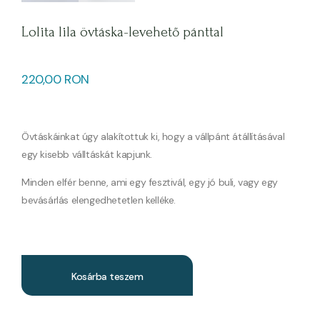
Lolita lila övtáska-levehető pánttal
220,00
RON
Övtáskáinkat úgy alakítottuk ki, hogy a vállpánt átállításával
egy kisebb válltáskát kapjunk.
Minden elfér benne, ami egy fesztivál, egy jó buli, vagy egy
bevásárlás elengedhetetlen kelléke.
Kosárba teszem