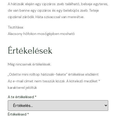
A hátizsák elején egy cipzáros zseb található, belseje egyteres,
de van benne egy cipzáros és egy belebújós zseb. Teteje
cipzárral záródik. Háta szivaccsal van merevítve.
Tisztítása:
Alacsony hőfokon mosógépben mosható
Értékelések
Még nincsenek értékelések.
„Odette mini rolltop hátizsák-fekete” értékelése elsőként
Az e-mail címet nem tesszük közzé.
A kötelező mezőket
*
karakterrel jelöltük
A te értékelésed
*
Értékelésed
*