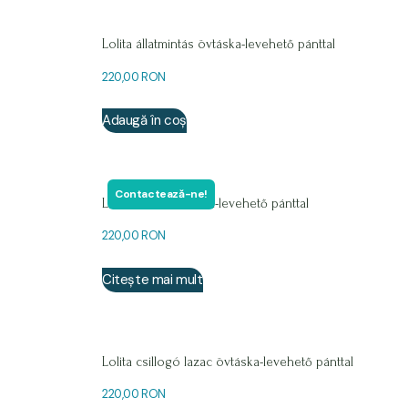
Lolita állatmintás övtáska-levehető pánttal
220,00
RON
Adaugă în coș
Contactează-ne!
Lolita barna övtáska-levehető pánttal
220,00
RON
Citește mai mult
Lolita csillogó lazac övtáska-levehető pánttal
220,00
RON