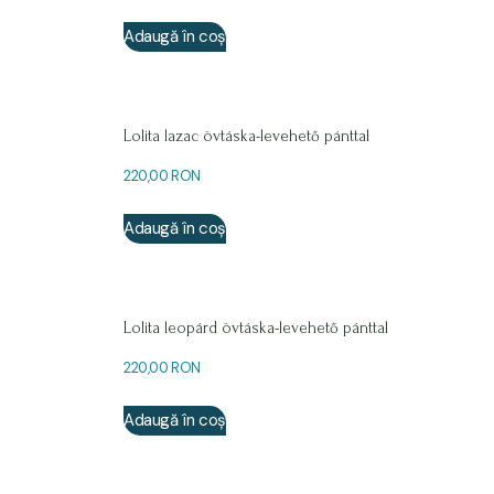
Adaugă în coș
Lolita lazac övtáska-levehető pánttal
220,00
RON
Adaugă în coș
Lolita leopárd övtáska-levehető pánttal
220,00
RON
Adaugă în coș