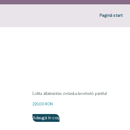
Pagină start
Lolita állatmintás övtáska-levehető pánttal
220,00
RON
Adaugă în coș