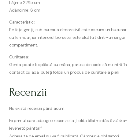
Lățime 22/15 cm
Adâncime: 8 cm
Caracteristici:
Pe fața genții, sub cureaua decorativă este ascuns un buzunar
cu fermoar, iar interiorul borsetei este alcătuit dintr-un singur
compartiment.
Curățarea:
Genta poate fi spălată cu mâna, partea din piele să nu intră în
contact cu apa, puteți folosi un produs de curățare a pielii
Recenzii
Nu există recenzii până acum.
Fii primul care adaugi o recenzie la „Lolita állatmintás övtáska-
levehető pánttal”
Adresa ta de email nu va fi publicată.
Câmpurile obligatorii