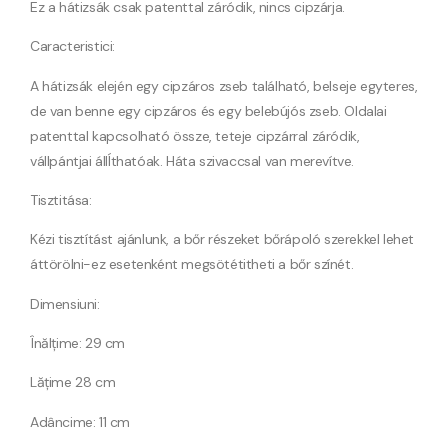
Ez a hátizsák csak patenttal záródik, nincs cipzárja.
Caracteristici:
A hátizsák elején egy cipzáros zseb található, belseje egyteres,
de van benne egy cipzáros és egy belebújós zseb. Oldalai
patenttal kapcsolható össze, teteje cipzárral záródik,
vállpántjai állÍthatóak. Háta szivaccsal van merevítve.
Tisztitása:
Kézi tisztítást ajánlunk, a bőr részeket bőrápoló szerekkel lehet
áttörölni-ez esetenként megsötétitheti a bőr színét.
Dimensiuni:
Înălțime: 29 cm
Lățime 28 cm
Adâncime: 11 cm