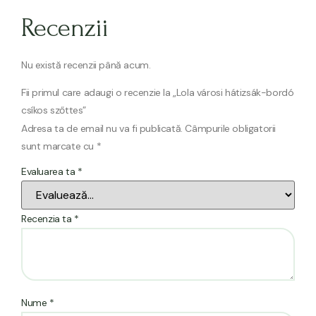
Recenzii
Nu există recenzii până acum.
Fii primul care adaugi o recenzie la „Lola városi hátizsák-bordó
csíkos szőttes”
Adresa ta de email nu va fi publicată.
Câmpurile obligatorii
sunt marcate cu
*
Evaluarea ta
*
Recenzia ta
*
Nume
*